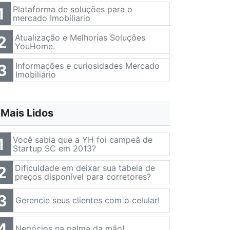
Plataforma de soluções para o
1
mercado Imobiliario
Atualização e Melhorias Soluções
2
YouHome.
Informações e curiosidades Mercado
3
Imobiliário
Mais Lidos
Você sabia que a YH foi campeã de
1
Startup SC em 2013?
Dificuldade em deixar sua tabela de
2
preços disponível para corretores?
3
Gerencie seus clientes com o celular!
4
Negócios na palma da mão!