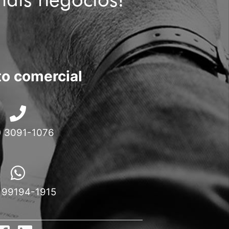
o comercial
) 3091-1076
 99194-1915